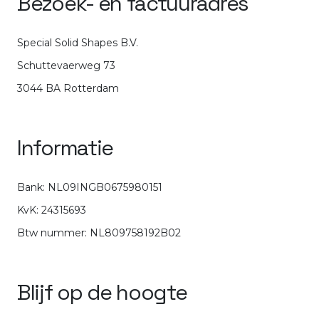
Bezoek- en factuuradres
Special Solid Shapes B.V.
Schuttevaerweg 73
3044 BA Rotterdam
Informatie
Bank: NL09INGB0675980151
KvK: 24315693
Btw nummer: NL809758192B02
Blijf op de hoogte