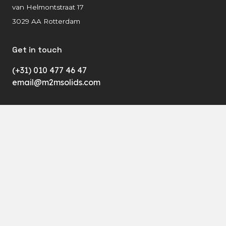
van Helmontstraat 17
3029 AA Rotterdam
Get in touch
(+31) 010 477 46 47
email@m2msolids.com
Menu
Waskommen
Additional info
Over ons
Projecten